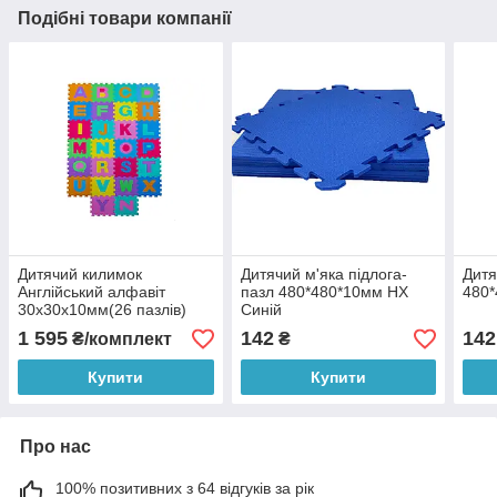
Подібні товари компанії
Дитячий килимок
Дитячий м'яка підлога-
Дитя
Англійський алфавіт
пазл 480*480*10мм НХ
480
30х30х10мм(26 пазлів)
Синій
1 595
142
142
₴/комплект
₴
Купити
Купити
Про нас
100% позитивних з 64 відгуків за рік