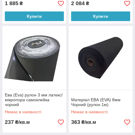
1 885
2 084
₴
₴
Купити
Купити
Ева (Eva) рулон 3 мм латекс/
мікропора самоклейка
Матеріал ЕВА (EVA) 8мм
чорний
Чорний (рулон 1м)
Немає в наявності
Немає в наявності
237
363
₴/кв.м
₴/кв.м