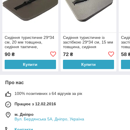
Сидіння туристичне 29*34
Сидіння туристичне із
Сиді
см, 20 мм товщина,
застібкою 29*34 см, 15 мм
заст
сидіння тактичне,
товщина, сидіння
товщ
армійське
тактичне, армійське
такт
90
72
58
₴
₴
Купити
Купити
Про нас
100% позитивних з 64 відгуків за рік
Працює з 12.02.2016
м. Дніпро
Вул. Бердянська 5А, Дніпро, Україна
Контакти