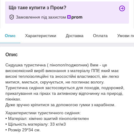
Що таке купити з Пром?
Замовлення під захистом
Опис
Характеристики
Доставка
Оплата
Умови п
Опис
Сидушка туристична ( пінопоп/поджопник) 8мм - це
високоякісний виріб виконання з матеріалу ППЕ який має
високі теплоізоляційні та зносостійкі властивості, він легко
митися, миється, скручується, не поглинає вологу.
Туристична сидіння застосовується для походів, подорожей,
прикатування на гірках та активному відпочинку на природі,
пікніках.
Дуже зручно кріпитися за допомогою гумки з карабіном.
Характеристики туристичного сидіння:
• Матеріал: хімічно зшитий пінополіетилен
• Щільність матеріалу: 33 кг/м3
• Розмір 29*34 см.