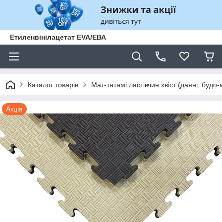
Етиленвінілацетат EVA/ЕВА
Каталог товарів
Мат-татамі ластівчин хвіст (даянг, будо-
Акція