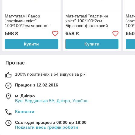
Мат-татамі Ланор
Мат-татамі "ластівчин
Мат-
"ластівчин хвіст"
хвіст" 100*100*2см
"лас
100*100*2см червоно-
Бірюзово-фіолетовий
100*
синій
сині
598
658
650
₴
₴
Купити
Купити
Про нас
100% позитивних з 64 відгуків за рік
Працює з 12.02.2016
м. Дніпро
Вул. Бердянська 5А, Дніпро, Україна
Контакти
Сьогодні працює з 09:00 до 18:00
Показати весь графік роботи