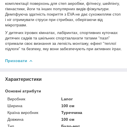
комплектації поверхонь для степ аеробіки, фітнесу, шейпінгу,
гімнастики, йоги та інших популярних видів фізкультури.
Демпфуюча здатність покриття з EVA не дає сухожиллям стоп
і ніг отримувати струси при стрибках, оберігаючи від
мікротравм.
У дитячих ігрових кімнатах, лабіринтах, спортивних куточках
дитячих садків та шкільних спортзалахати татами “пазл”
отримали своє визнання за легкість монтажу, ефект “теплої
підлоги” та безпеку, яку вони забезпечують при активних іграх.
Приховати
Характеристики
Основні атрибути
Виробник
Lanor
Ширина
100 см
Країна виробник
Туреччина
Довжина
100 см
Тип
Будо-мат