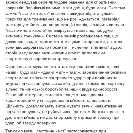
зарекомендував себе як чудове рішення для спортивних
покриттів: борцівські килими, мати даянг, будо мати. Система
замків "ластівчин хвіст" дозволяє швидко зібрати цілісне
покриття для тренування, що не роз'їжджається. Матеріал
має гарну стійкість до деформацій і згинів, а значить виступи
"ластівчиного хвоста" не відірвуться навіть під час дуже
активних тренувань. Система замків розташована так, що
дозволяє швидко міняти мати місцями і сторонами, а так як
вони двошарові і колір покриття. Тиснення "плетінка" з двох
сторін мату додає анти ковзний ефект, дозволяючи
спортсмену зосередитися тренуванні.
Основне застосування мата татами «ластівчин хвіст», інші
назви «будо мат» «даянг мат» «пазл», забезпечення безпеки
спортсмена та захист від травм та ударів при падіннях та
кидках під час тренувань з самбо, дзюдо тхеквандо, хортингу,
вільної та -римської боротьби та інших видів єдиноборств.
Спінений матеріал, етиленвінілацетат має ідеальні
характеристики у співвідношенні м'якості та щільності.
Щільність дозволяє мату витримувати великі навантаження
під час тренувань, не руйнуючись протягом багатьох років, а
достатня м'якість не дає спортсмену отримати травму при
ударі об тверду поверхню.
Так само мати “ластівчин хвіст” застосовуються при