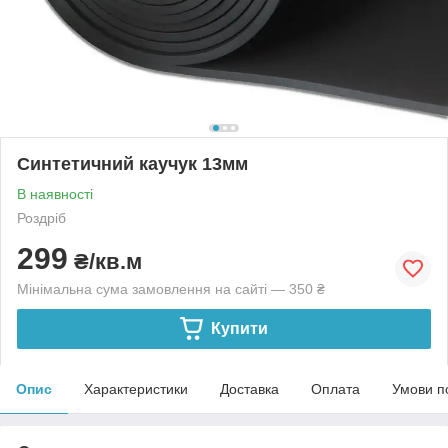
Синтетичний каучук 13мм
В наявності
Роздріб
299
₴/кв.м
Мінімальна сума замовлення на сайті — 350 ₴
Купити
Опис
Характеристики
Доставка
Оплата
Умови п