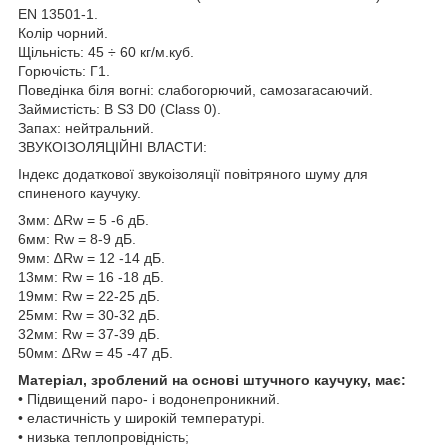
EN 13501-1.
Колір чорний.
Щільність: 45 ÷ 60 кг/м.куб.
Горючість: Г1.
Поведінка біля вогні: слабогорючий, самозагасаючий.
Займистість: B S3 D0 (Class 0).
Запах: нейтральний.
ЗВУКОІЗОЛЯЦІЙНІ ВЛАСТИ:
Індекс додаткової звукоізоляції повітряного шуму для
спиненого каучуку.
3мм: ∆Rw = 5 -6 дБ.
6мм: Rw = 8-9 дБ.
9мм: ∆Rw = 12 -14 дБ.
13мм: Rw = 16 -18 дБ.
19мм: Rw = 22-25 дБ.
25мм: Rw = 30-32 дБ.
32мм: Rw = 37-39 дБ.
50мм: ∆Rw = 45 -47 дБ.
Матеріал, зроблений на основі штучного каучуку, має:
• Підвищений паро- і водонепроникний.
• еластичність у широкій температурі.
• низька теплопровідність;