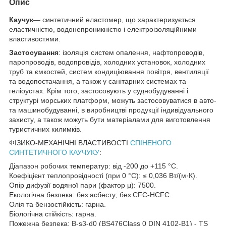
Опис
Каучук
— синтетичний еластомер, що характеризується
еластичністю, водонепроникністю і електроізоляційними
властивостями.
Застосування
: ізоляція систем опалення, нафтопроводів,
паропроводів, водопровідів, холодних установок, холодних
труб та ємкостей, систем кондиціювання повітря, вентиляції
та водопостачання, а також у санітарних системах та
геліоустах. Крім того, застосовують у суднобудуванні і
структурі морських платформ, можуть застосовуватися в авто-
та машинобудуванні, в виробництві продукції індивідуального
захисту, а також можуть бути матеріалами для виготовлення
туристичних килимків.
ФІЗИКО-МЕХАНІЧНІ ВЛАСТИВОСТІ
СПІНЕНОГО
СИНТЕТИЧНОГО КАУЧУКУ
:
Діапазон робочих температур: від -200 до +115 °С.
Коефіцієнт теплопровідності (при 0 °С): ≤ 0,036 Вт/(м·К).
Опір дифузії водяної пари (фактор μ): 7500.
Екологічна безпека: без асбесту; без CFC-HCFC.
Олія та бензостійкість: гарна.
Біологічна стійкість: гарна.
Пожежна безпека: B-s3-d0 (BS476Class 0 DIN 4102-B1) - TS