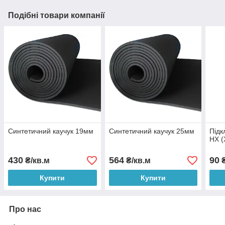
Подібні товари компанії
Синтетичний каучук 19мм
Синтетичний каучук 25мм
Підк
НХ (
430
564
90
₴/кв.м
₴/кв.м
₴
Купити
Купити
Про нас