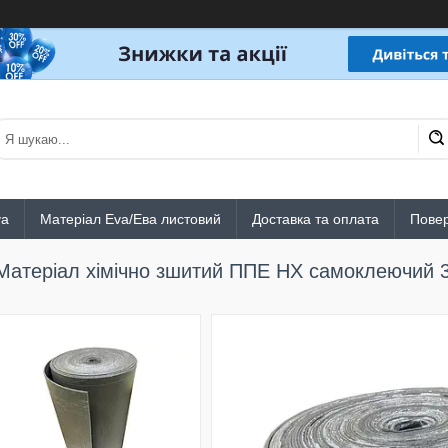
va
Матеріал Eva/Ева листовий
Доставка та оплата
Повер
Матеріал хімічно зшитий ППЕ НХ самоклеючий 