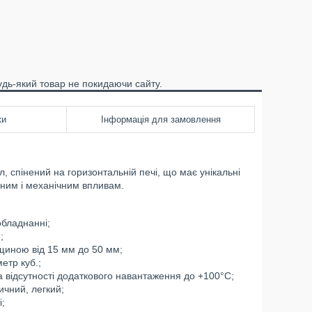
удь-який товар не покидаючи сайту.
ки
Інформація для замовлення
, спінений на горизонтальній печі, що має унікальні
урним і механічним впливам.
обладнанні;
;
вщиною від 15 мм до 50 мм;
етр куб.;
а відсутності додаткового навантаження до +100°С;
ичний, легкий;
і;