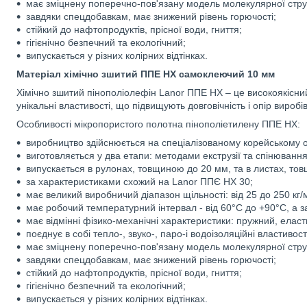
має зміцнену поперечно-пов'язану модель молекулярної стру
завдяки спецдобавкам, має знижений рівень горючості;
стійкий до нафтопродуктів, прісної води, гниття;
гігієнічно безпечний та екологічний;
випускається у різних колірних відтінках.
Матеріал хімічно зшитий ППЕ НХ самоклеючий 10 мм
Хімічно зшитий пінополіолефін Lanor ППE НХ – це високоякісний
унікальні властивості, що підвищують довговічність і опір виро
Особливості мікропористого полотна пінополіетилену ППE НХ:
виробництво здійснюється на спеціалізованому корейському 
виготовляється у два етапи: методами екструзії та спінювання
випускається в рулонах, товщиною до 20 мм, та в листах, то
за характеристиками схожий на Lanor ППЄ НХ 30;
має великий виробничий діапазон щільності: від 25 до 250 кг/м
має робочий температурний інтервал - від 60°С до +90°С, а з
має відмінні фізико-механічні характеристики: пружний, еласт
поєднує в собі тепло-, звуко-, паро-і водоізоляційні властивост
має зміцнену поперечно-пов'язану модель молекулярної стру
завдяки спецдобавкам, має знижений рівень горючості;
стійкий до нафтопродуктів, прісної води, гниття;
гігієнічно безпечний та екологічний;
випускається у різних колірних відтінках.