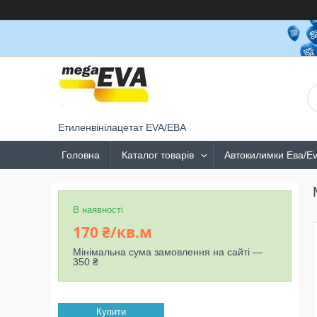
Етиленвінілацетат EVA/ЕВА
Головна
Каталог товарів
Автокилимки Ева/E
В наявності
170 ₴/кв.м
Мінімальна сума замовлення на сайті —
350 ₴
Купити