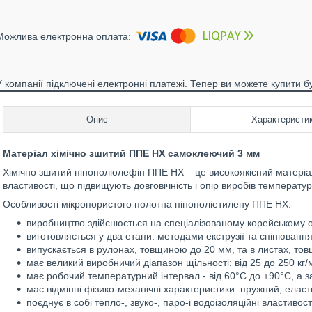
У компанії підключені електронні платежі. Тепер ви можете купити б
Опис
Характеристи
Матеріал хімічно зшитий ППЕ НХ самоклеючий 3 мм
Хімічно зшитий пінополіолефін ППE НХ – це високоякісний матеріал
властивості, що підвищують довговічність і опір виробів температ
Особливості мікропористого полотна пінополіетилену ППE НХ:
виробництво здійснюється на спеціалізованому корейському 
виготовляється у два етапи: методами екструзії та спінювання
випускається в рулонах, товщиною до 20 мм, та в листах, то
має великий виробничий діапазон щільності: від 25 до 250 кг/м
має робочий температурний інтервал - від 60°С до +90°С, а з
має відмінні фізико-механічні характеристики: пружний, еласт
поєднує в собі тепло-, звуко-, паро-і водоізоляційні властивост