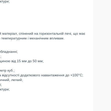
ктури;
 матеріал, спінений на горизонтальній печі, що має
бів температурним і механічним впливам.
обладнанні;
;
вщиною від 15 мм до 50 мм;
етр куб.;
а відсутності додаткового навантаження до +100°С;
ичний, легкий;
і;
ктури;