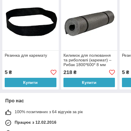
Резинка для каремату
Килимок для полювання
Рези
та риболовлі (каремат) –
Рибак 1800*600* 8 мм
сірий
5
218
5
₴
₴
₴
Купити
Купити
Про нас
100% позитивних з 64 відгуків за рік
Працює з 12.02.2016