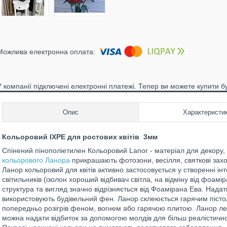
У компанії підключені електронні платежі. Тепер ви можете купити б
Опис
Характеристи
Кольоровий IXPE для ростових квітів 3мм
Спінений пінополіетилен Кольоровий Lanor - матеріал для декору, 
кольорового Ланора
прикрашають фотозони, весілля, святкові захо
Ланор кольоровий для квітів активно застосовується у створенні ін
світильників (ізолон хороший відбивач світла, на відміну від фоамір
структура та вигляд значно відрізняється від Фоамірана Ева. Над
використовують будівельний фен. Ланор склеюється гарячим пістол
попередньо розігрів феном, вогнем або гарячою плитою. Ланор л
можна надати відбиток за допомогою молдів для більш реалістично