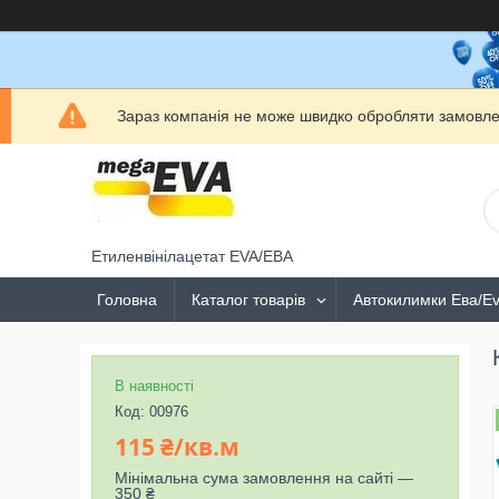
Зараз компанія не може швидко обробляти замовлен
Етиленвінілацетат EVA/ЕВА
Головна
Каталог товарів
Автокилимки Ева/E
В наявності
Код:
00976
115 ₴/кв.м
Мінімальна сума замовлення на сайті —
350 ₴