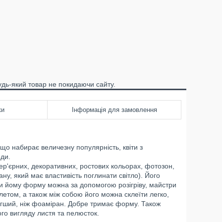
удь-який товар не покидаючи сайту.
ки
Інформація для замовлення
що набирає величезну популярність, квіти з
ди.
тер'єрних, декоративних, ростових кольорах, фотозон,
ану, який має властивість поглинати світло). Його
ати йому форму можна за допомогою розігріву, майстри
етом, а також між собою його можна склеїти легко,
егший, ніж фоаміран. Добре тримає форму. Також
го вигляду листя та пелюсток.