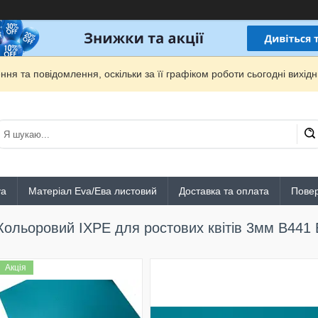
ня та повідомлення, оскільки за її графіком роботи сьогодні вихі
va
Матеріал Eva/Ева листовий
Доставка та оплата
Повер
Кольоровий IXPE для ростових квітів 3мм B441
Акція