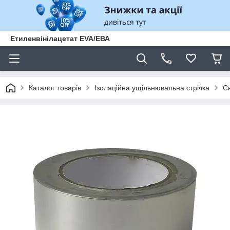
Етиленвінілацетат EVA/ЕВА
Каталог товарів
Ізоляційна ущільнювальна стрічка
С