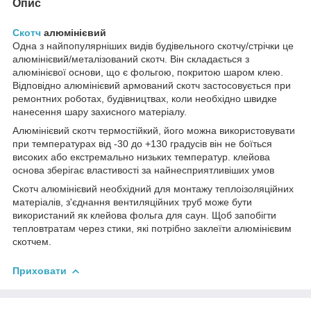
Опис
Скотч
алюмінієвий
Одна з найпопулярніших видів будівельного скотчу/стрічки це
алюмінієвий/металізований скотч. Він складається з
алюмінієвої основи, що є фольгою, покритою шаром клею.
Відповідно алюмінієвий армований скотч застосовується при
ремонтних роботах, будівництвах, коли необхідно швидке
нанесення шару захисного матеріалу.
Алюмінієвий скотч термостійкий, його можна використовувати
при температурах від -30 до +130 градусів він не боїться
високих або екстремально низьких температур. клейова
основа зберігає властивості за найнесприятливіших умов
Скотч алюмінієвий необхідний для монтажу теплоізоляційних
матеріалів, з'єднання вентиляційних труб може бути
використаний як клейова фольга для саун. Щоб запобігти
тепловтратам через стики, які потрібно заклеїти алюмінієвим
скотчем.
Приховати