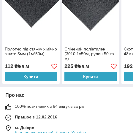
Полотно під стяжку хімічно
Спінений поліетилен
Скот
зшите 5мм (1м*50м)
(3010 1х50м, рулон 50 кв.
48м
м)
112
225
192
₴/кв.м
₴/кв.м
Купити
Купити
Про нас
100% позитивних з 64 відгуків за рік
Працює з 12.02.2016
м. Дніпро
Вул. Бердянська 5А, Дніпро, Україна