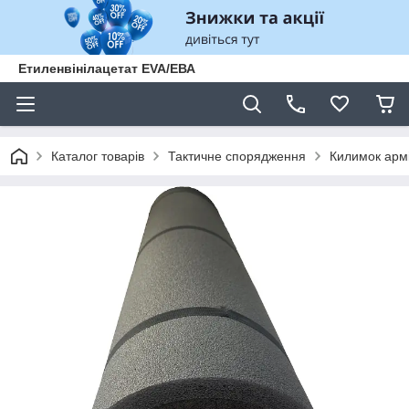
Етиленвінілацетат EVA/ЕВА
Каталог товарів
Тактичне спорядження
Килимок арм