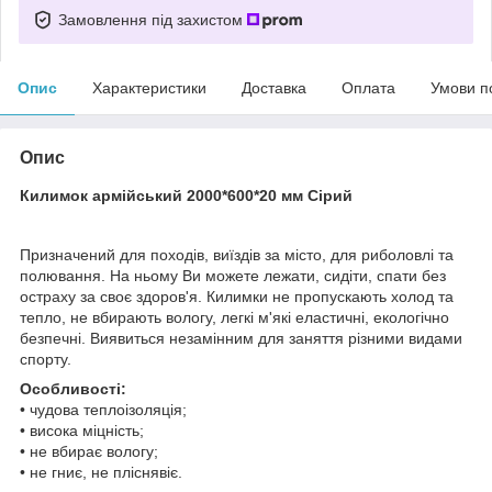
Замовлення під захистом
Опис
Характеристики
Доставка
Оплата
Умови п
Опис
Килимок армійський 2000*600*20 мм Сірий
Призначений для походів, виїздів за місто, для риболовлі та
полювання. На ньому Ви можете лежати, сидіти, спати без
остраху за своє здоров'я. Килимки не пропускають холод та
тепло, не вбирають вологу, легкі м'які еластичні, екологічно
безпечні. Виявиться незамінним для заняття різними видами
спорту.
Особливості:
• чудова теплоізоляція;
• висока міцність;
• не вбирає вологу;
• не гниє, не пліснявіє.