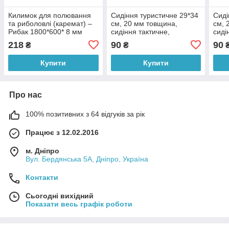
Килимок для полювання
Сидіння туристичне 29*34
Сиді
та риболовлі (каремат) –
см, 20 мм товщина,
см, 
Рибак 1800*600* 8 мм
сидіння тактичне,
сиді
сірий
армійське
армі
218
90
90
₴
₴
Купити
Купити
Про нас
100% позитивних з 64 відгуків за рік
Працює з 12.02.2016
м. Дніпро
Вул. Бердянська 5А, Дніпро, Україна
Контакти
Сьогодні вихідний
Показати весь графік роботи