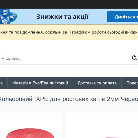
ня та повідомлення, оскільки за її графіком роботи сьогодні вихі
va
Матеріал Eva/Ева листовий
Доставка та оплата
Повер
Кольоровий IXPE для ростових квітів 2мм Черв