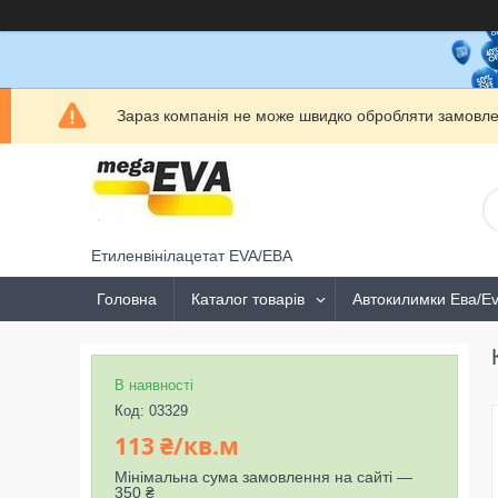
Зараз компанія не може швидко обробляти замовлен
Етиленвінілацетат EVA/ЕВА
Головна
Каталог товарів
Автокилимки Ева/E
В наявності
Код:
03329
113 ₴/кв.м
Мінімальна сума замовлення на сайті —
350 ₴