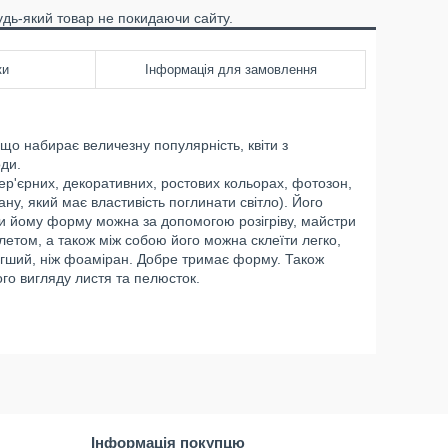
удь-який товар не покидаючи сайту.
ки
Інформація для замовлення
що набирає величезну популярність, квіти з
ди.
тер'єрних, декоративних, ростових кольорах, фотозон,
ану, який має властивість поглинати світло). Його
ати йому форму можна за допомогою розігріву, майстри
етом, а також між собою його можна склеїти легко,
егший, ніж фоаміран. Добре тримає форму. Також
го вигляду листя та пелюсток.
Інформація покупцю