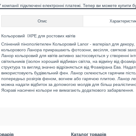
У компанії підключені електронні платежі. Тепер ви можете купити б
Опис
Характеристи
Кольоровий IXPE для ростових квітів
Спінений пінополіетилен Кольоровий Lanor - матеріал для декору, 
кольорового Ланора прикрашають фотозони, весілля, святкові захо
Ланор кольоровий для квітів активно застосовується у створенні ін
світильників (ізолон хороший відбивач світла, на відміну від фоамір
структура та вигляд значно відрізняється від Фоамірана Ева. Над
використовують будівельний фен. Ланор склеюється гарячим пістол
попередньо розігрів феном, вогнем або гарячою плитою. Ланор л
можна надати відбиток за допомогою молдів для більш реалістично
Яскраві насичені кольори не вимагають додаткового забарвлення.
оварів
Каталог товарів