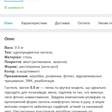
В наявності
Опис
Характеристики
Доставка
Оплата
Умови п
Опис
Вага:
0.5 кг
Тип:
однопредметна гантель
Матеріал:
сталь
Покриття:
вініл (антиковзне, захисне)
Форма:
шестигранна (анти-рол)
Колір:
в асортименті
Призначення:
аеробіка, розминка, фітнес, відновлювальні
тренування, ЛФК, реабілітація
Гантель вагою
0.5 кг
— легка та зручна модель, що ідеально
підходить для початківців, жінок, підлітків та тих, хто виконує
легкі фітнес-навантаження. Завдяки компактним розмірам та
ергономічній формі гантель комфортно лягає в руку, а міцне
вінілове покриття забезпечує надійний, м'який та нековзний
хват. Шестигранна конструкція запобігає скоченню по