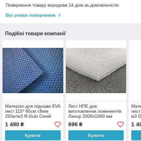
Повернення товару впродовж 14 днів за домовленістю
Всі умови повернення
Подібні товари компанії
Матеріал для підошви EVA
Лист НПЕ для
Мате
лист 115* 85см т.8мм
виготовлення ложементів
лист
250кг/м3 R.Gulu Синій
Ланор 2000х1000 мм
м3 
товщиною 20 мм
1 490
696
1 4
₴
₴
Купити
Купити