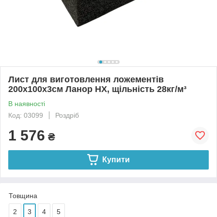
Лист для виготовлення ложементів
200х100х3см Ланор НХ, щільність 28кг/м³
В наявності
Код: 03099
Роздріб
1 576
₴
Купити
Товщина
2
3
4
5