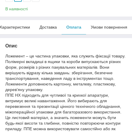
В наявності
Характеристики
Доставка
Оплата
Умови повернення
Опис
Ложемент – це частина упаковки, яка служить фіксації товару.
Полімерні вкладиші в ящики та короби випускаються різних
форм, розмірів з різних пакувальних матеріалів. Вони
вирішують відразу кілька завдань: зберігання, безпечне
транспортування, наведення ладу в інструментах тощо.
Ложементи доповнюють картонну, металеву, пластикову,
дерев'яну упаковку.
ППЕ НХ підходить для чутливої ​​та крихкої апаратури,
витримує великі навантаження. Його вибирають для
перевезення та презентації цінного технічного обладнання,
міжопераційної упаковки для багаторазового використання.
Це листовий матеріал, а значить ложементи можуть бути
будь-якої висоти та глибини, повністю повторюючи контури
приладу. ППЕ можна використовувати самостійно або як