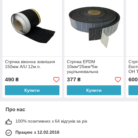
Стрічка віконна зовнішня
Стрічка EPDM
Стрі
150мм A/U 12м.п.
10мм*25мм*5м
Екот
ущільнювальна
ОН T
самоклеюча армована
490
377
600
₴
₴
Купити
Купити
Про нас
100% позитивних з 64 відгуків за рік
Працює з 12.02.2016