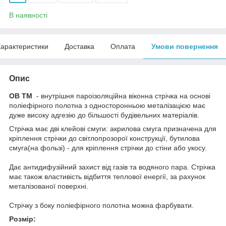
В наявності
арактеристики
Доставка
Оплата
Умови повернення
Опис
ОВ ТМ
- внутрішня пароізоляційна віконна стрічка на основі
поліефірного полотна з односторонньою металізацією має
дуже високу адгезію до більшості будівельних матеріалів.
Стрічка має дві клейові смуги: акрилова смуга призначена для
кріплення стрічки до світлопрозорої конструкції, бутилова
смуга(на фользі) - для кріплення стрічки до стіни або укосу.
Дає антидифузійний захист від газів та водяного пара. Стрічка
має також властивість відбиття теплової енергії, за рахунок
металізованої поверхні.
Стрічку з боку поліефірного полотна можна фарбувати.
Розмір: