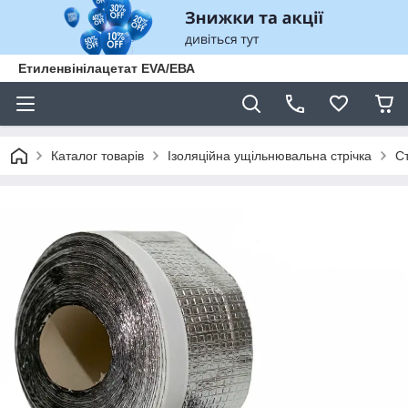
Етиленвінілацетат EVA/ЕВА
Каталог товарів
Ізоляційна ущільнювальна стрічка
Ст