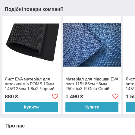
Подібні товари компанії
Лист EVA матеріал для
Матеріал для підошви EVA
Лист
автокилимів РОМБ 10мм
лист 115* 85см т.8мм
авто
145*125см 1.8м2 Чорний
250кг/м3 R.Gulu Синій
145*
880
1 490
1 5
₴
₴
Купити
Купити
Про нас