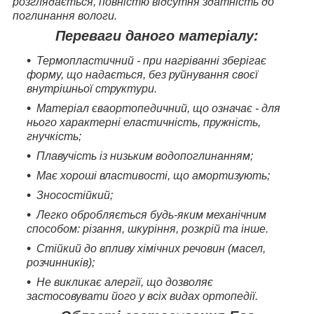
розглядається, повністю відсутня здатність до
поглинання вологи.
Переваги даного матеріалу:
Термопластичний - при нагріванні зберігає
форму, що надається, без руйнування своєї
внутрішньої структури.
Матеріал єваортопедичний, що означає - для
нього характерні еластичність, пружність,
гнучкість;
Плавучість із низьким водопоглинанням;
Має хороші властивості, що амортизують;
Зносостійкий;
Легко обробляється будь-яким механічним
способом: різання, шкуріння, розкрій та інше.
Стійкий до впливу хімічних речовин (масел,
розчинників);
Не викликає алергії, що дозволяє
застосовувати його у всіх видах ортопедії.