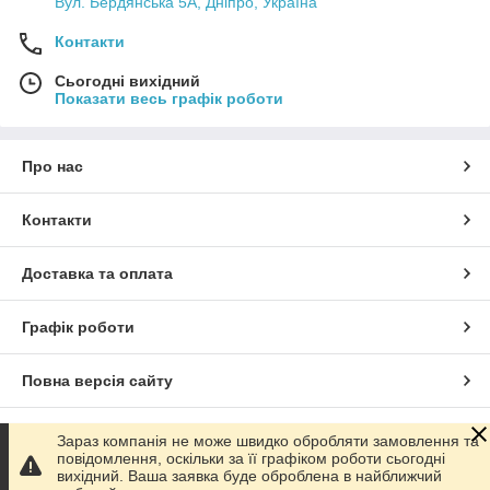
Вул. Бердянська 5А, Дніпро, Україна
Контакти
Сьогодні вихідний
Показати весь графік роботи
Про нас
Контакти
Доставка та оплата
Графік роботи
Повна версія сайту
Сайт створено на маркетплейсі
Prom.ua
Зараз компанія не може швидко обробляти замовлення та
повідомлення, оскільки за її графіком роботи сьогодні
вихідний. Ваша заявка буде оброблена в найближчий
Політика конфіденційності