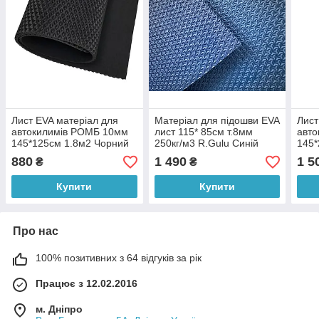
Лист EVA матеріал для
Матеріал для підошви EVA
Лист
автокилимів РОМБ 10мм
лист 115* 85см т.8мм
авто
145*125см 1.8м2 Чорний
250кг/м3 R.Gulu Синій
145*
880
1 490
1 5
₴
₴
Купити
Купити
Про нас
100% позитивних з 64 відгуків за рік
Працює з 12.02.2016
м. Дніпро