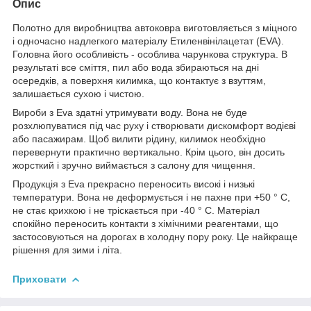
Опис
Полотно для виробництва автоковра виготовляється з міцного
і одночасно надлегкого матеріалу Етиленвінілацетат (EVA).
Головна його особливість - особлива чарункова структура. В
результаті все сміття, пил або вода збираються на дні
осередків, а поверхня килимка, що контактує з взуттям,
залишається сухою і чистою.
Вироби з Eva здатні утримувати воду. Вона не буде
розхлюпуватися під час руху і створювати дискомфорт водієві
або пасажирам. Щоб вилити рідину, килимок необхідно
перевернути практично вертикально. Крім цього, він досить
жорсткий і зручно виймається з салону для чищення.
Продукція з Eva прекрасно переносить високі і низькі
температури. Вона не деформується і не пахне при +50 ° С,
не стає крихкою і не тріскається при -40 ° С. Матеріал
спокійно переносить контакти з хімічними реагентами, що
застосовуються на дорогах в холодну пору року. Це найкраще
рішення для зими і літа.
Приховати