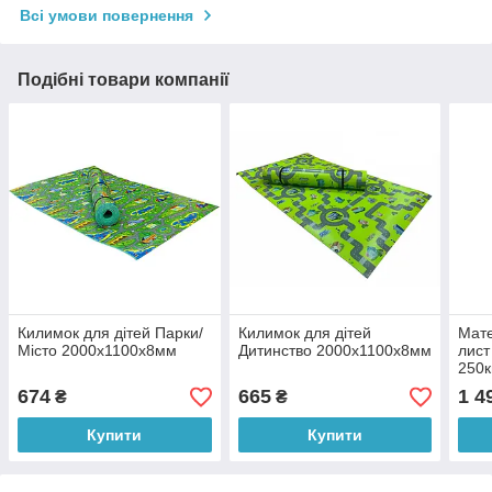
Всі умови повернення
Подібні товари компанії
Килимок для дітей Парки/
Килимок для дітей
Мате
Місто 2000х1100х8мм
Дитинство 2000х1100х8мм
лист
250к
674
665
1 4
₴
₴
Купити
Купити