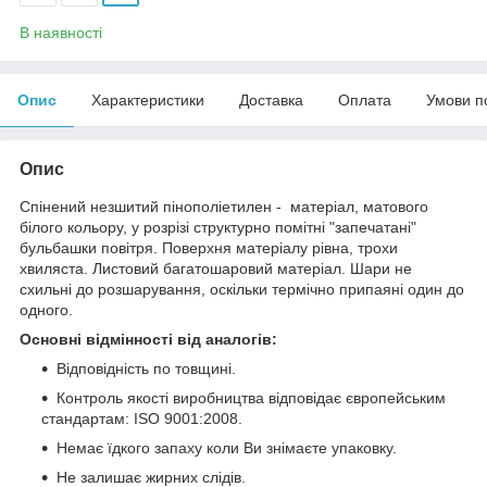
В наявності
Опис
Характеристики
Доставка
Оплата
Умови п
Опис
Спінений незшитий пінополіетилен - матеріал, матового
білого кольору, у розрізі структурно помітні "запечатані"
бульбашки повітря. Поверхня матеріалу рівна, трохи
хвиляста. Листовий багатошаровий матеріал. Шари не
схильні до розшарування, оскільки термічно припаяні один до
одного.
Основні відмінності від аналогів:
Відповідність по товщині.
Контроль якості виробництва відповідає європейським
стандартам: ISO 9001:2008.
Немає їдкого запаху коли Ви знімаєте упаковку.
Не залишає жирних слідів.