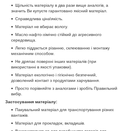
Щільність матеріалу в два рази вище аналогів, а
значить Ви купуєте гарантовано якісний матеріал.
Справедлива ціна\якість.
Матеріал не вбирає вологу.
Масло-нафто-хімічно стійкий до агресивного
середовища.
Легко піддається різанню, склеюванню і монтажу
механічним способом.
Не дряпає поверхні інших матеріалів (при
використанні в якості упаковки).
Матеріал екологічно і гігієнічно безпечний,
дозволений контакт з продуктами харчування.
Просто порівняйте з аналогами і зробіть Правильний
вибір.
Застосування матеріалу:
Пакувальний матеріал для транспортування різних
вантажів.
Матеріал для прокладок, вкладишів.
Використовується для виробництва товарів для