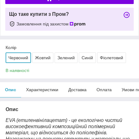
Що таке купити з Пром?
Замовлення під захистом
Колір
Червоний
Жовтий
Зелений
Синій
Фіолетовий
В наявності
Опис
Характеристики
Доставка
Оплата
Умови п
Опис
EVA (етиленвінілацетат) - це екологічно чистий
високоефективний композиційний полімерний
матеріал, що відноситься до поліолефінів.
Незважаючи на пористу структуру, у матеріалу, що