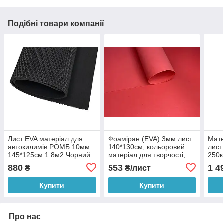
Подібні товари компанії
Лист EVA матеріал для
Фоаміран (EVA) 3мм лист
Мате
автокилимів РОМБ 10мм
140*130см, кольоровий
лист
145*125см 1.8м2 Чорний
матеріал для творчості,
250к
оформлення фотозон,
880
553
1 4
₴
₴/лист
косплей
Купити
Купити
Про нас