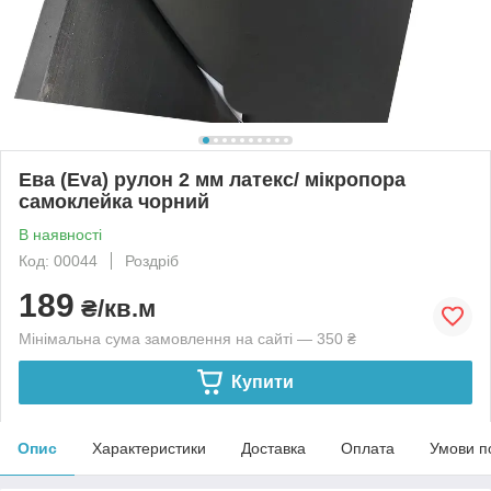
Ева (Eva) рулон 2 мм латекс/ мікропора
самоклейка чорний
В наявності
Код: 00044
Роздріб
189
₴/кв.м
Мінімальна сума замовлення на сайті — 350 ₴
Купити
Опис
Характеристики
Доставка
Оплата
Умови п