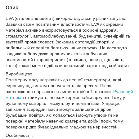
Опис
EVA (етиленвінілацетат) використовується у різних галузях.
Завдяки своїм позитивним властивостям, EVA як окремий
матеріал активно використовується в охороні здоров'я,
стоматології, автомобілебудуванні, будівництві, сувенірній та
взуттєвій промисловості (зокрема ортопедії),спорті, у
рибальській справі та багатьох інших галузях. Це досягнуто
завдяки набору дуже практичних та затребуваних
властивостей і характеристик.(товщина, розмір, щільність,
колір) кожен може підібрати ідеальний варіант під свій запит.
Виробництво
Полімерну масу нагрівають до певної температури, далі
сировину під тиском пропускають під пресом. Після
охолодження нарізаються листи потрібної товщини.
Рулонний
матеріал
отримують шляхом термоспайки аркушів. Тому у
рулонному матеріалі можуть бути помітні шви. У процесі
запікання всередині маси можуть залишатися дрібні
бульбашки повітря, які лопаються і можуть утворити на
поверхні матеріалу невеликі кратери та дрібні пори, тому
поверхня рідко буває ідеально гладкою та нерівностей.
Особливості :