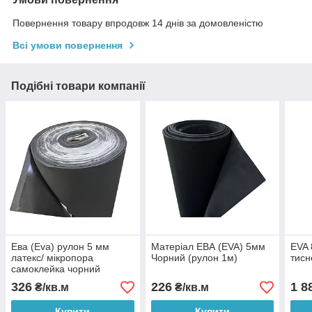
Повернення товару впродовж 14 днів за домовленістю
Всі умови повернення
Подібні товари компанії
Ева (Eva) рулон 5 мм
Матеріал ЕВА (EVA) 5мм
EVA 
латекс/ мікропора
Чорний (рулон 1м)
тисн
самоклейка чорний
326
226
1 8
₴/кв.м
₴/кв.м
Купити
Купити