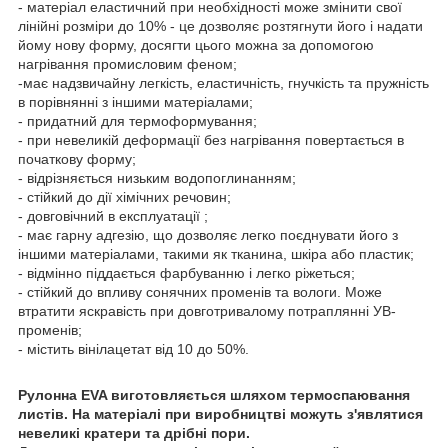
- матеріал еластичний при необхідності може змінити свої
лінійні розміри до 10% - це дозволяє розтягнути його і надати
йому нову форму, досягти цього можна за допомогою
нагрівання промисловим феном;
-має надзвичайну легкість, еластичність, гнучкість та пружність
в порівнянні з іншими матеріалами;
- придатний для термоформування;
- при невеликій деформації без нагрівання повертається в
початкову форму;
- відрізняється низьким водопоглинанням;
- стійкий до дії хімічних речовин;
- довговічний в експлуатації ;
- має гарну адгезію, що дозволяє легко поєднувати його з
іншими матеріалами, такими як тканина, шкіра або пластик;
- відмінно піддається фарбуванню і легко ріжеться;
- стійкий до впливу сонячних променів та вологи. Може
втратити яскравість при довготривалому потраплянні УВ-
променів;
- містить вінілацетат від 10 до 50%.
Рулонна ЕVA виготовляється шляхом термоспаювання
листів. На матеріалі при виробництві можуть з'являтися
невеликі кратери та дрібні пори.