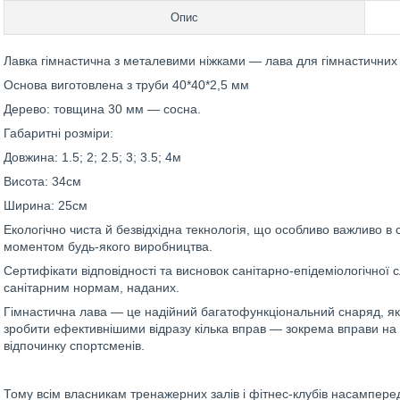
Опис
Лавка гімнастична з металевими ніжками — лава для гімнастичних
Основа виготовлена з труби 40*40*2,5 мм
Дерево: товщина 30 мм — сосна.
Габаритні розміри:
Довжина: 1.5; 2; 2.5; 3; 3.5; 4м
Висота: 34см
Ширина: 25см
Екологічно чиста й безвідхідна текнологія, що особливо важливо в 
моментом будь-якого виробництва.
Сертифікати відповідності та висновок санітарно-епідеміологічної 
санітарним нормам, наданих.
Гімнастична лава — це надійний багатофункціональний снаряд, яки
зробити ефективнішими відразу кілька вправ — зокрема вправи на 
відпочинку спортсменів.
Тому всім власникам тренажерних залів і фітнес-клубів насамперед