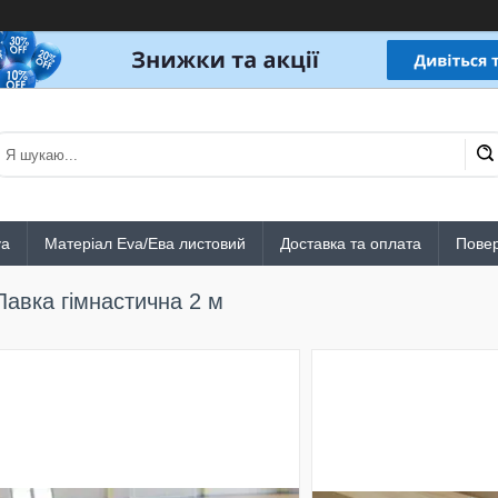
va
Матеріал Eva/Ева листовий
Доставка та оплата
Повер
Лавка гімнастична 2 м